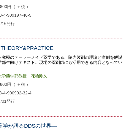
00円（ ＋税 ）
4-909197-40-5
3/16発行
HEORY&PRACTICE
る究極のテーラーメイド薬学である、院内製剤の理論と症例を解説
学部生向けテキスト。現場の薬剤師にも活用できる内容となってい
大学薬学部教授 花輪剛久
00円（ ＋税 ）
4-906992-32-4
3/01発行
 —薬学が語るDDSの世界—