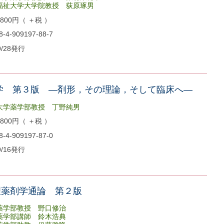
大学大学院教授 荻原琢男
00円（ ＋税 ）
4-909197-88-7
9/28発行
学 第３版 ―剤形，その理論，そして臨床へ―
大学薬学部教授 丁野純男
00円（ ＋税 ）
4-909197-87-0
9/16発行
理薬剤学通論 第２版
薬学部教授 野口修治
学部講師 鈴木浩典