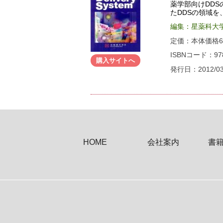
薬学部向けDD
たDDSの領域
編集：星薬科大
定価：本体価格60
ISBNコード：978-
購入サイトへ
発行日：2012/0
HOME
会社案内
書