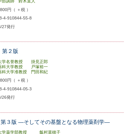
部講師 鈴木直人
00円（ ＋税 ）
4-910844-55-8
8/27発行
 第２版
大学名誉教授 掛見正郎
科大学教授 戸塚裕一
大学准教授 門田和紀
00円（ ＋税 ）
4-910844-05-3
8/26発行
第３版 ―そしてその基盤となる物理薬剤学―
科大学薬学部教授 飯村菜穂子