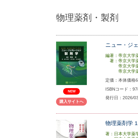
物理薬剤・製剤
ニュー・ジ
編著：帝京大学
著：帝京大学薬
帝京大学薬学
帝京大学薬学
定価：本体価格68
ISBNコード：978-
NEW
発行日：2026/0
購入サイトへ
物理薬剤学 1
著：日本大学薬