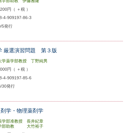
部助教 伊藤雅隆
00円（ ＋税 ）
4-909197-86-3
9/5発行
学 厳選演習問題 第３版
大学薬学部教授 丁野純男
00円（ ＋税 ）
4-909197-85-6
8/30発行
製剤学・物理薬剤学
薬学部准教授 長井紀章
薬学部助教 大竹裕子