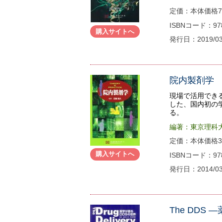
定価：本体価格78
ISBNコード：978-
購入サイトへ
発行日：2019/0
院内製剤学 T
現場で活用でき
した、国内初の
る。
編著：東京理科
定価：本体価格38
購入サイトへ
ISBNコード：978-
発行日：2014/0
The DDS