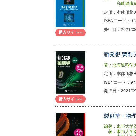
高崎健康福祉
定価：本体価格88
ISBNコード：978-
発行日：2021/0
購入サイトへ
新発想 製剤
著：北海道科学
定価：本体価格98
ISBNコード：978-
発行日：2021/0
購入サイトへ
製剤学・物
編著：東邦大学
著：東邦大学薬