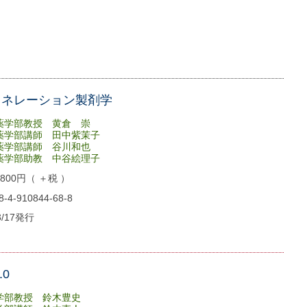
ェネレーション製剤学
薬学部教授 黄倉 崇
学部講師 田中紫茉子
部講師 谷川和也
部助教 中谷絵理子
00円（ ＋税 ）
4-910844-68-8
3/17発行
.0
学部教授 鈴木豊史