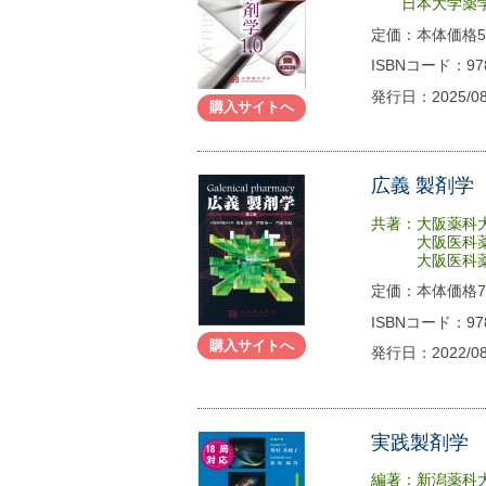
日本大学薬学
定価：本体価格58
ISBNコード：978-
発行日：2025/0
購入サイトへ
広義 製剤学
共著：大阪薬科
大阪医科薬
大阪医科薬科
定価：本体価格78
ISBNコード：978-
購入サイトへ
発行日：2022/0
実践製剤学 
編著：新潟薬