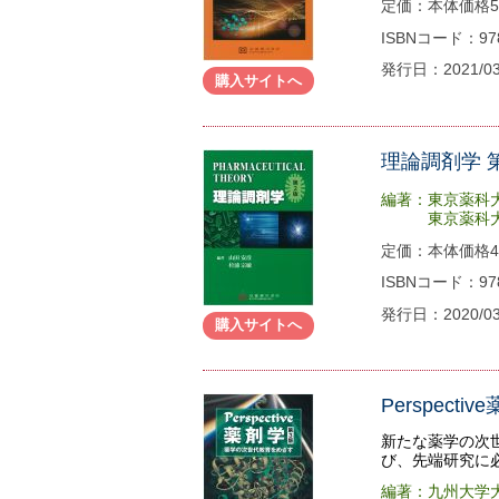
定価：本体価格58
ISBNコード：978-
発行日：2021/0
購入サイトへ
理論調剤学 第
編著：東京薬科
東京薬科大学
定価：本体価格40
ISBNコード：978-
発行日：2020/0
購入サイトへ
Perspec
新たな薬学の次
び、先端研究に
編著：九州大学