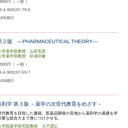
00円（ ＋税 ）
4-909197-79-5
3/06発行
２版 ―PHARMACEUTICAL THEORY―
大学薬学部教授 山田安彦
薬学部教授 杉浦宗敏
00円（ ＋税 ）
4-909197-59-7
3/04発行
tive薬剤学 第３版 －薬学の次世代教育をめざす－
世代教育を目指した書籍。医薬品開発の見地から薬剤学の基礎を学
必要な総合力まで身につけさせる。
大学院薬学研究院教授 大戸茂弘