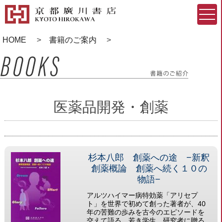
HOME
書籍のご案内
医薬品開発・創薬
杉本八郎 創薬への途 −新釈
創薬概論 創薬へ続く１０の
物語−
アルツハイマー病特効薬「アリセプ
ト」を世界で初めて創った著者が、40
年の苦難の歩みを古今のエピソードを
交えて語る。若き学生、研究者に贈る