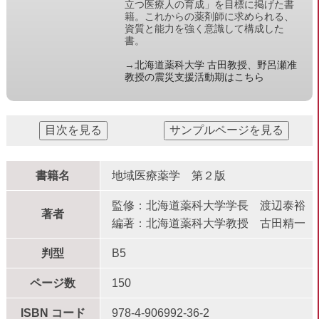
立つ医療人の育成」を目標に掲げた書
籍。これからの薬剤師に求められる、
資質と能力を強く意識して構成した
書。
→
北海道薬科大学 古田教授、野呂瀬准
教授の震災支援活動期はこちら
書籍名
地域医療薬学 第２版
監修：北海道薬科大学学長 渡辺泰裕
著者
編著：北海道薬科大学教授 古田精一
判型
B5
ページ数
150
ISBN コード
978-4-906992-36-2