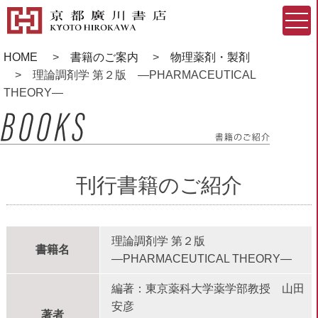
HOME
書籍のご案内
物理薬剤・製剤
理論調剤学 第２版 ―PHARMACEUTICAL
THEORY―
刊行書籍のご紹介
理論調剤学 第２版
書籍名
―PHARMACEUTICAL THEORY―
編著：東京薬科大学薬学部教授 山田
安彦
著者